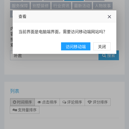
服务保障
别墅装修
行业资讯
最新活动
人物故事
最新动态
别墅设计案例
查看
内
当前界面是电脑端界面，需要访问移动端网站吗？
容
搜
索
访问移动端
关闭
搜索
列表
时间排序
点击排序
评论排序
评分排序
支持量排序