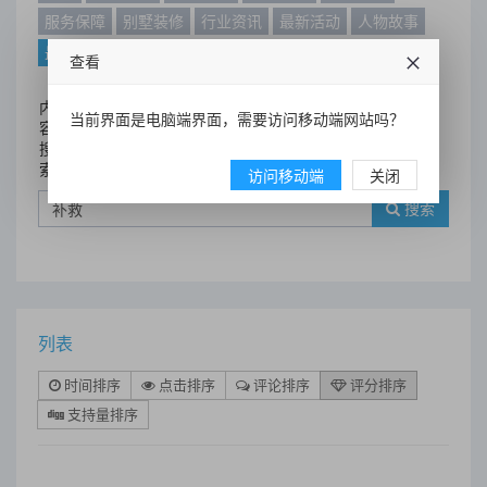
服务保障
别墅装修
行业资讯
最新活动
人物故事
最新动态
别墅设计案例
查看
内
当前界面是电脑端界面，需要访问移动端网站吗？
容
搜
索
访问移动端
关闭
搜索
列表
时间排序
点击排序
评论排序
评分排序
支持量排序