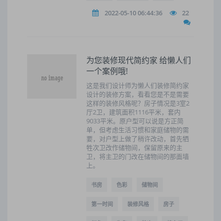
2022-05-10 06:44:36
22
为您装修现代简约家 给懒人们
一个案例哦!
这是我们设计师为懒人们装修简约家
设计的装修方案，看看您是不是需要
这样的装修风格呢？房子情况是3室2
厅2卫，建筑面积1116平米，套内
9033平米。原户型可以说是方正简
单，但考虑生活习惯和家庭储物的需
要，对户型上做了稍许改动，首先牺
牲次卫改作储物间，保留原来的主
卫，将主卫的门改在储物间的那面墙
上。
书房
色彩
储物间
第一时间
装修风格
房子