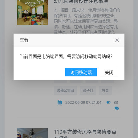
幼儿园装修设计注意事项
2、墙面一般来说，使用饰物有很好的
保护作用，有延迟使用期限的益处，
同时也可以让空间变得更加美观、整
洁、舒适，在幼儿园应当选择富有儿
童特点，让孩子们可以有获取知识、
提高审美能力的材料，能够创造出一
查看
种文化的学习氛围，但是注意需平
整、转角的地方应为圆角，避免幼儿
撞伤。
当前界面是电脑端界面，需要访问移动端网站吗？
如何装修
色彩
幼儿园
访问移动端
关闭
动物
选择
幼儿
地面
装修公司网
孩子们
符合
2022-06-09 07:21:04
33
110平方装修风格与装修要点