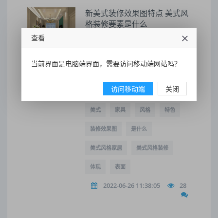
新美式装修效果图特点 美式风
格装修要素是什么
查看
2、牛仔体现个性- 美式田园风格装修
比较有个性,牛仔在房内的布局也是一
大特点,一般体现在沙发家具上,可以选
当前界面是电脑端界面，需要访问移动端网站吗？
用精致的牛皮或者牛仔纹理的布艺沙
发,以使用舒适为主进行考虑。美式风
格装修要素是什么。美式风格装修要
访问移动端
关闭
素是什么。
美式
家具
风格
特色
装修效果图
是什么
美式风格家居
美式风格装修
体现
表面
2022-06-26 11:38:05
28