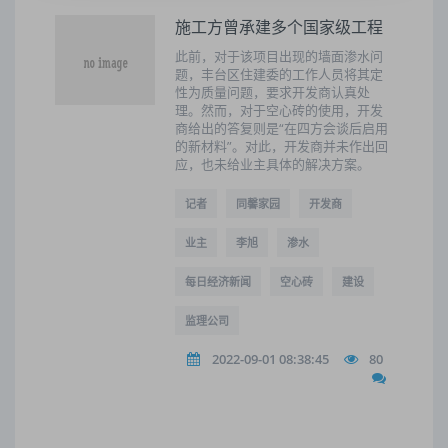
施工方曾承建多个国家级工程
此前，对于该项目出现的墙面渗水问
题，丰台区住建委的工作人员将其定
性为质量问题，要求开发商认真处
理。然而，对于空心砖的使用，开发
商给出的答复则是“在四方会谈后启用
的新材料”。对此，开发商并未作出回
应，也未给业主具体的解决方案。
记者
同馨家园
开发商
业主
李旭
渗水
每日经济新闻
空心砖
建设
监理公司
2022-09-01 08:38:45
80