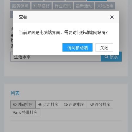
服务保障
别墅装修
行业资讯
最新活动
人物故事
最新动态
别墅设计案例
查看
内
当前界面是电脑端界面，需要访问移动端网站吗？
容
搜
索
访问移动端
关闭
搜索
列表
时间排序
点击排序
评论排序
评分排序
支持量排序