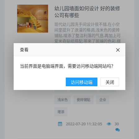
幼儿园墙面如何设计 好的装修
公司有哪些
现代幼儿园洗手间设计很不错,在小空
间里提升了浪漫的格调,浅米色的瓷砖
铺贴,增添了整洁利落的气息,再加上可
爱米奇贴纸搭配,带来了斑斓的色彩,摆
置了两个独立的马桶和洗手台,在这里
查看
洗漱也更加方便便捷,室内浅米色的防
滑瓷砖铺贴,干净整洁,清理的时候也更
加方便。
当前界面是电脑端界面，需要访问移动端网站吗？
国家
幼儿园墙面
设计
访问移动端
关闭
色彩
好的装修公司
很重要
浅米色
瓷砖铺贴
企业
增添
2022-07-20 11:32:05
30