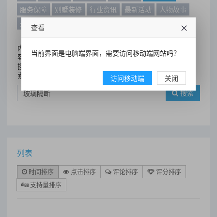
服务保障
别墅装修
行业资讯
最新活动
人物故事
最新动态
别墅设计案例
查看
内
当前界面是电脑端界面，需要访问移动端网站吗？
容
搜
索
访问移动端
关闭
搜索
列表
时间排序
点击排序
评论排序
评分排序
支持量排序