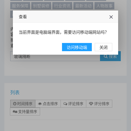
服务保障
别墅装修
行业资讯
最新活动
人物故事
最新动态
别墅设计案例
查看
内
当前界面是电脑端界面，需要访问移动端网站吗？
容
搜
索
访问移动端
关闭
搜索
列表
时间排序
点击排序
评论排序
评分排序
支持量排序