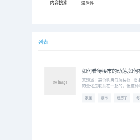
内容搜索
列表
如何看待楼市的动荡,如
悲观派：高价购房低价装修 楼
的变化是联系在一起的，但这种
家居
楼市
经历了
每