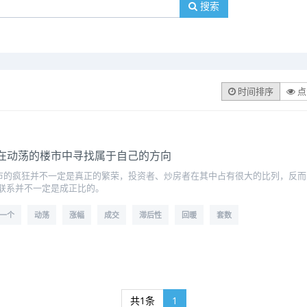
搜索
时间排序
点
何在动荡的楼市中寻找属于自己的方向
市的疯狂并不一定是真正的繁荣，投资者、炒房者在其中占有很大的比列，反
联系并不一定是成正比的。
一个
动荡
涨幅
成交
滞后性
回暖
套数
共1条
1