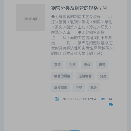
钢管分类及钢管的规格型号
◆无缝钢管的制造工艺及流程 冶
炼＞钢锭＞轧钢＞锯切＞剥皮＞穿孔
＞退火＞酸洗＞上灰＞冷拔＞切头＞
酸洗＞入库 ◆无缝钢管的特
点 从上面的工艺流程我们不难看
出： 其一、该产品的壁厚越厚,它
就越具有经济性和实用性,壁厚越薄,它
的加工成本就会大幅度的上升；
钢管
为您
流体
焊管
钢管的规格
无缝钢管
分类
焊接钢管
中空
就会
2022-09-17 08:32:04
34