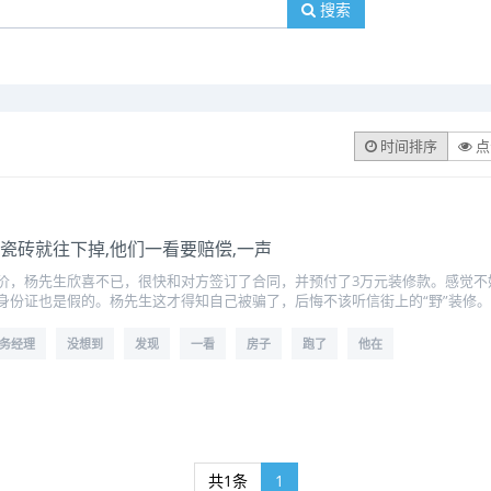
搜索
时间排序
点
的瓷砖就往下掉,他们一看要赔偿,一声
价，杨先生欣喜不已，很快和对方签订了合同，并预付了3万元装修款。感觉不
身份证也是假的。杨先生这才得知自己被骗了，后悔不该听信街上的“野”装修。
务经理
没想到
发现
一看
房子
跑了
他在
共1条
1