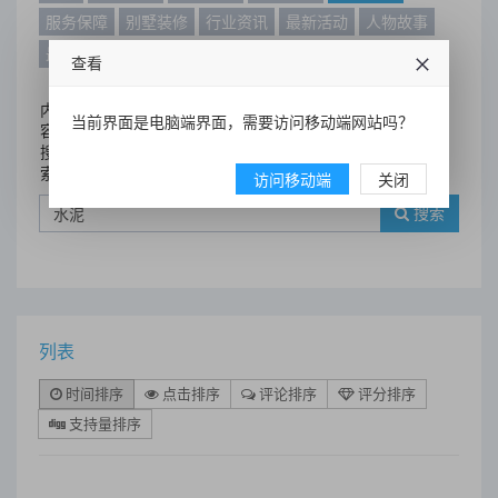
服务保障
别墅装修
行业资讯
最新活动
人物故事
最新动态
别墅设计案例
查看
内
当前界面是电脑端界面，需要访问移动端网站吗？
容
搜
索
访问移动端
关闭
搜索
列表
时间排序
点击排序
评论排序
评分排序
支持量排序