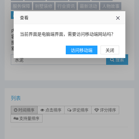
服务保障
别墅装修
行业资讯
最新活动
人物故事
最新动态
别墅设计案例
查看
内
当前界面是电脑端界面，需要访问移动端网站吗？
容
搜
索
访问移动端
关闭
搜索
列表
时间排序
点击排序
评论排序
评分排序
支持量排序