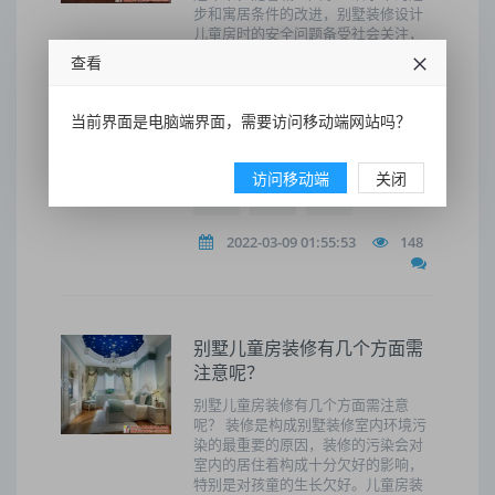
步和寓居条件的改进，别墅装修设计
儿童房时的安全问题备受社会关注，
儿童房装修，新设计或新理念层出不
查看
穷，在装修的基础上，还需要哪些呵
护能够让孩子生活得更开心、更健
康，别墅儿童房设
当前界面是电脑端界面，需要访问移动端网站吗？
别墅
儿童
设计
有几个
访问移动端
关闭
方面
注意
有几
2022-03-09 01:55:53
148
别墅儿童房装修有几个方面需
注意呢？
别墅儿童房装修有几个方面需注意
呢？ 装修是构成别墅装修室内环境污
染的最重要的原因，装修的污染会对
室内的居住着构成十分欠好的影响，
特别是对孩童的生长欠好。儿童房装