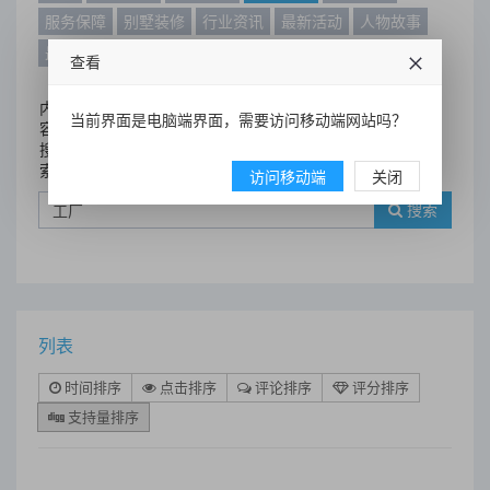
服务保障
别墅装修
行业资讯
最新活动
人物故事
最新动态
别墅设计案例
查看
内
当前界面是电脑端界面，需要访问移动端网站吗？
容
搜
索
访问移动端
关闭
搜索
列表
时间排序
点击排序
评论排序
评分排序
支持量排序