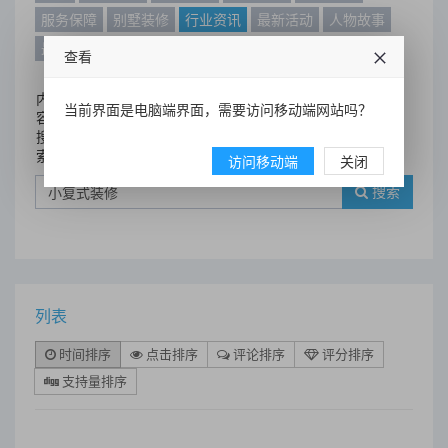
服务保障
别墅装修
行业资讯
最新活动
人物故事
最新动态
别墅设计案例
查看
内
当前界面是电脑端界面，需要访问移动端网站吗？
容
搜
索
访问移动端
关闭
搜索
列表
时间排序
点击排序
评论排序
评分排序
支持量排序