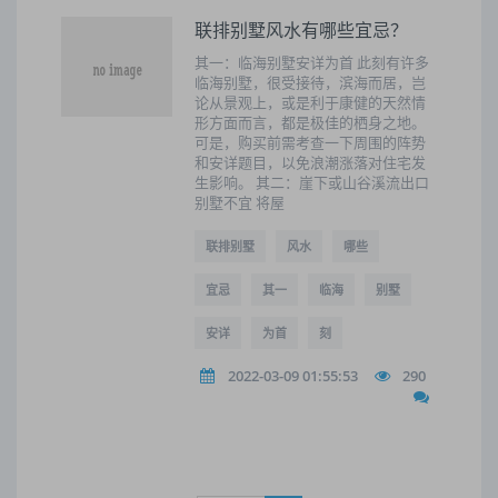
联排别墅风水有哪些宜忌？
其一：临海别墅安详为首 此刻有许多
临海别墅，很受接待，滨海而居，岂
论从景观上，或是利于康健的天然情
形方面而言，都是极佳的栖身之地。
可是，购买前需考查一下周围的阵势
和安详题目，以免浪潮涨落对住宅发
生影响。 其二：崖下或山谷溪流出口
别墅不宜 将屋
联排别墅
风水
哪些
宜忌
其一
临海
别墅
安详
为首
刻
2022-03-09 01:55:53
290