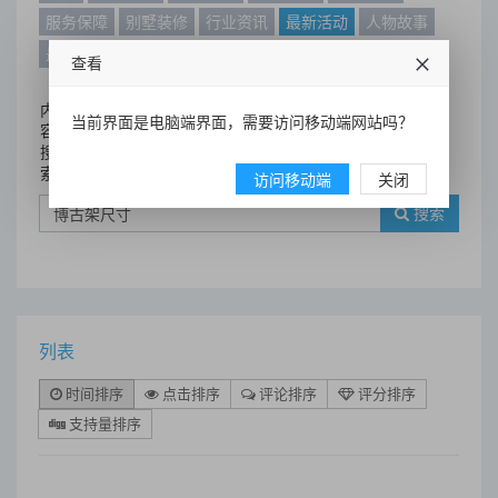
服务保障
别墅装修
行业资讯
最新活动
人物故事
最新动态
别墅设计案例
查看
内
当前界面是电脑端界面，需要访问移动端网站吗？
容
搜
索
访问移动端
关闭
搜索
列表
时间排序
点击排序
评论排序
评分排序
支持量排序