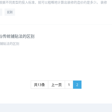
根据不同类型的投入标准，就可以粗略地计算出装修的造价约是多少。 装修
区别
与传统铺贴法的区别
统铺贴法的区别
共13条
上一页
1
2