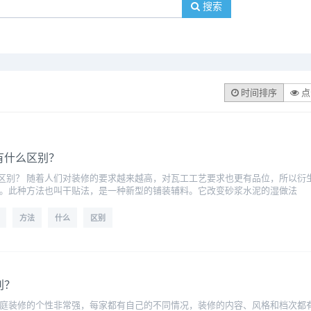
搜索
时间排序
点
有什么区别？
区别？ 随着人们对装修的要求越来越高，对瓦工工艺要求也更有品位，所以衍
法。此种方法也叫干贴法，是一种新型的铺装辅料。它改变砂浆水泥的湿做法
方法
什么
区别
别？
家庭装修的个性非常强，每家都有自己的不同情况，装修的内容、风格和档次都