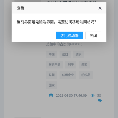
将加快东盟经济的复苏步伐
查看
2010年1月1日，中国与东盟10国的自
由贸易区全面启动，东盟主要国家自
中国进口的纺织产品税率整体上将显
当前界面是电脑端界面，需要访问移动端网站吗？
著降低，进一步增强了中国纺织产品
的出口竞争力。在中国对东盟出口的
纺织产品结构上，以纺织品为主，
访问移动端
关闭
2009年纺织品在对东盟纺织服装出口
总额中的占比为6801%；
中国
出口
纺织
纺织产品
利于
越南
总额
纺织企业
纺织品
国家
2022-04-30 17:46:09
58