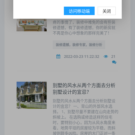
装修有遗憾，专家帮您来拯救
访问移动端
关闭
现在装修真的是一件很大，让人很头
疼的事情了，装修中难免的会有些装
修遗憾，有了装修遗憾，你的新房就
不再是你心中想象的那样完美了！
装修遗憾，装修专家，装修分析
2022-03-23 11:22:32
21
别墅的风水从两个方面去分析
别墅设计的宜忌？
别墅的风水从两个方面去分析别墅设
计的宜忌？ 一、背山的外部风水选
择。 1、别墅尽量不要建在山向走势的
斜坡上。 在选购或修造这样的住宅
时，要特别小心，因为从风水角度来
看，地势平坦的房屋较为平稳，而斜
坡则颇多凶险。房屋的大门正对一条