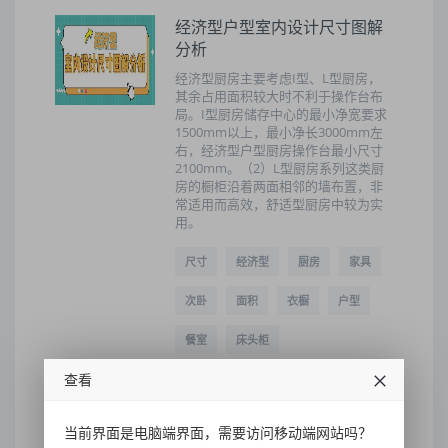
经济型户型室内设计尺寸图解
分析
经济型厨房主要考虑I型、L型厨房，
其余占用面积较大时不利于操作台布
局。I型厨房储存中心的最小净宽要求
1500mm以上，最小净长3000mm左
右，经济型户型厨房操作台最小尺寸
2100mm。（2）L型厨房系列这类厨
房的橱柜沿着两面相邻的墙布置，非
常适用而高效，舒适型厨房中较为实
用。
尺寸
经济型
厨房
家具
次卧
面积
衣橱
户型
餐室
床头柜
2022-11-20 08:42:47
87
查看
当前界面是电脑端界面，需要访问移动端网站吗？