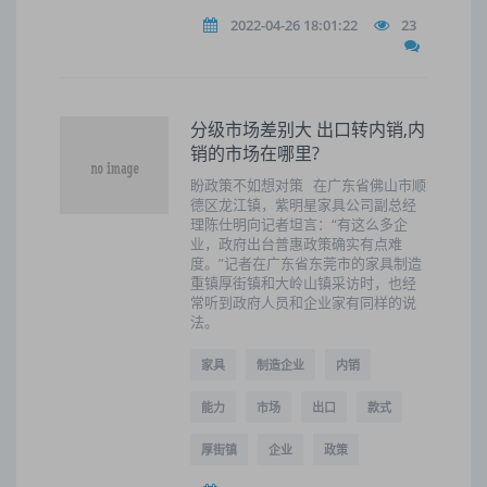
2022-04-26 18:01:22
23
分级市场差别大 出口转内销,内
销的市场在哪里?
盼政策不如想对策 在广东省佛山市顺
德区龙江镇，紫明星家具公司副总经
理陈仕明向记者坦言：“有这么多企
业，政府出台普惠政策确实有点难
度。”记者在广东省东莞市的家具制造
重镇厚街镇和大岭山镇采访时，也经
常听到政府人员和企业家有同样的说
法。
家具
制造企业
内销
能力
市场
出口
款式
厚街镇
企业
政策