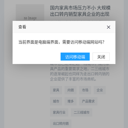
国内家具市场压力不小 大规模
出口转内销型家具企业的出现
伴随着国内房地产市场的高速发展，
查看
家具外贸企业踏上内销就显得顺理成
章，内销企业的增多，也必将为国内
家具行业带来不小的冲击。国内市场
当前界面是电脑端界面，需要访问移动端网站吗？
伴随着近两年房地产市场销量以及未
来市场需求量的猛增，都使得对家具
产品的需求量得到了长足的增长，且
访问移动端
关闭
随着国家对二三线城市的开发，低端
城市也已逐渐赶超一线城市，成为家
具产品的重要需求之地，二三线城市
的逐渐崛起也同样为走出口转内销的
企业提供了丰富的市场商机。
家具
内销
市场
企业
城市
增多
产品需求
家具行业
二三线城市
出口转内销