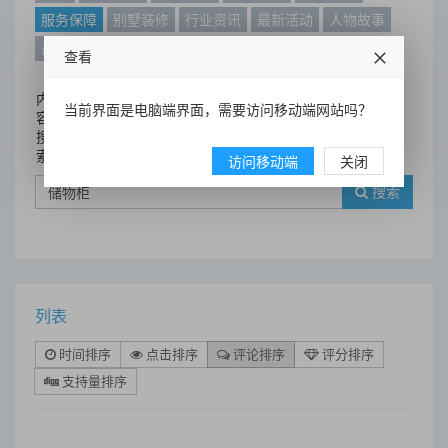
服务保障
别墅装修
行业资讯
最新活动
人物故事
最新动态
别墅设计案例
查看
内
当前界面是电脑端界面，需要访问移动端网站吗？
容
搜
索
访问移动端
关闭
搜索
列表
时间排序
点击排序
评论排序
评分排序
支持量排序