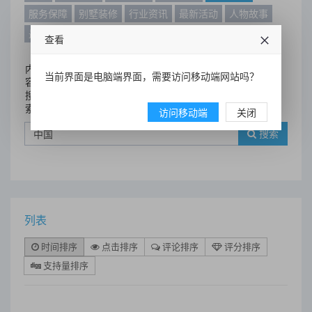
服务保障
别墅装修
行业资讯
最新活动
人物故事
最新动态
别墅设计案例
查看
内
当前界面是电脑端界面，需要访问移动端网站吗？
容
搜
索
访问移动端
关闭
搜索
列表
时间排序
点击排序
评论排序
评分排序
支持量排序